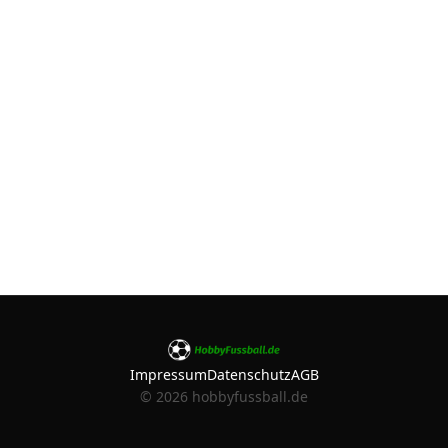
Impressum
Datenschutz
AGB
©
2026
hobbyfussball.de