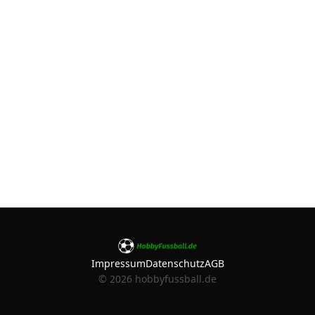
Impressum
Datenschutz
AGB
©
2026
hobbyfussball.de