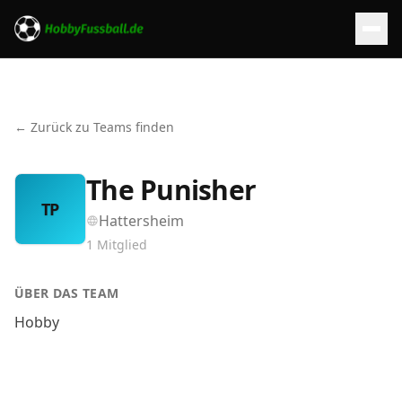
← Zurück zu Teams finden
The Punisher
TP
Hattersheim
1
Mitglied
ÜBER DAS TEAM
Hobby