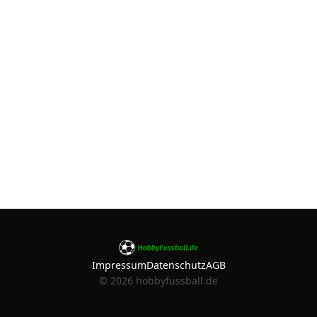
Impressum
Datenschutz
AGB
©
2026
hobbyfussball.de