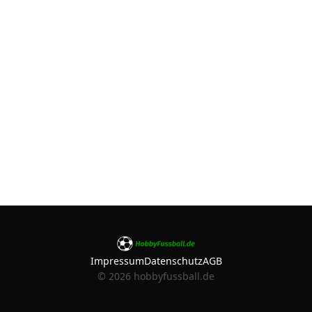
Impressum
Datenschutz
AGB
©
2026
hobbyfussball.de