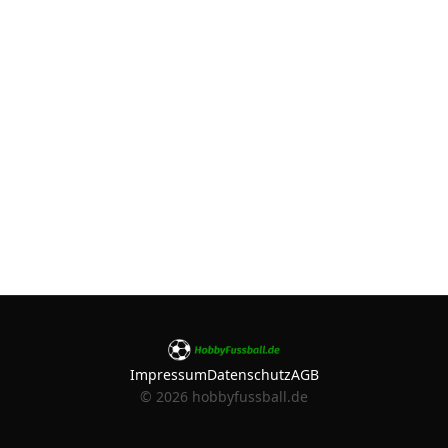
Impressum
Datenschutz
AGB
©
2026
hobbyfussball.de