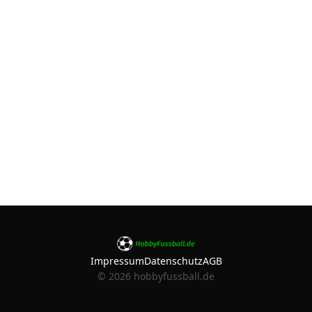
Impressum
Datenschutz
AGB
©
2026
hobbyfussball.de