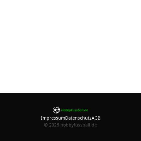
Impressum
Datenschutz
AGB
©
2026
hobbyfussball.de