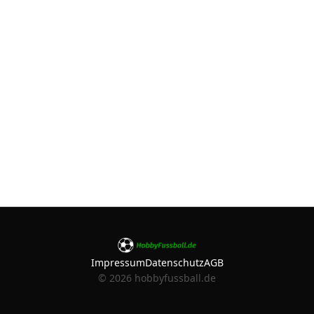
Impressum
Datenschutz
AGB
©
2026
hobbyfussball.de