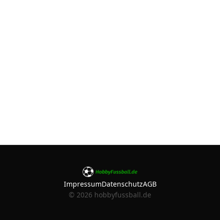
Impressum
Datenschutz
AGB
©
2026
hobbyfussball.de