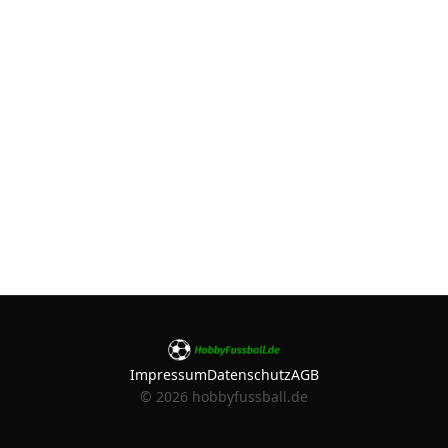
Impressum
Datenschutz
AGB
©
2026
hobbyfussball.de