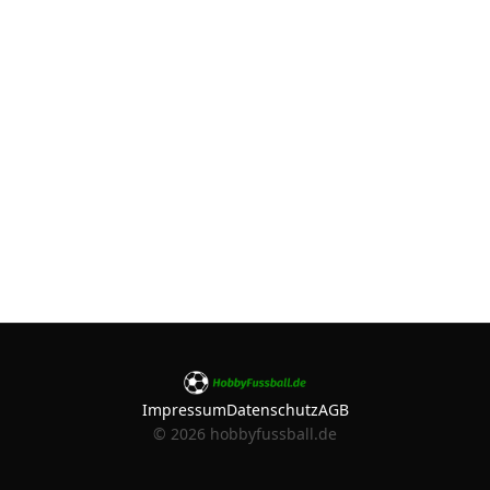
Impressum
Datenschutz
AGB
©
2026
hobbyfussball.de