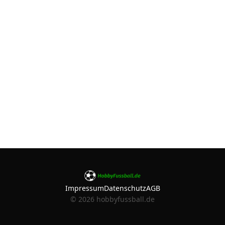
Impressum
Datenschutz
AGB
©
2026
hobbyfussball.de