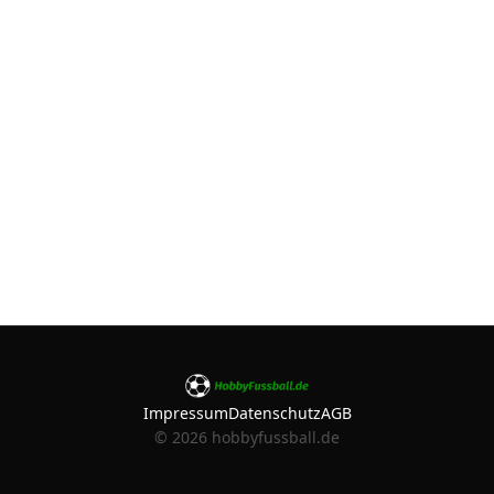
Impressum
Datenschutz
AGB
©
2026
hobbyfussball.de