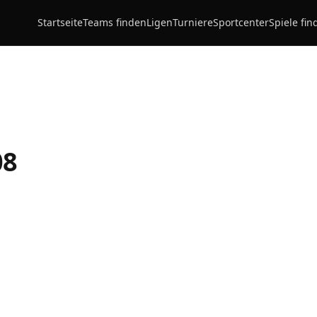
Startseite
Teams finden
Ligen
Turniere
Sportcenter
Spiele fin
08