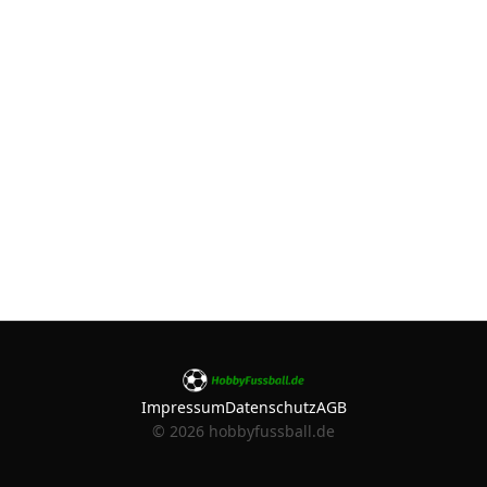
Impressum
Datenschutz
AGB
©
2026
hobbyfussball.de