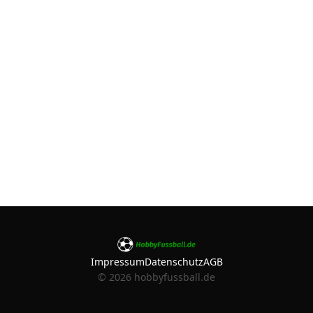
Impressum
Datenschutz
AGB
©
2026
hobbyfussball.de