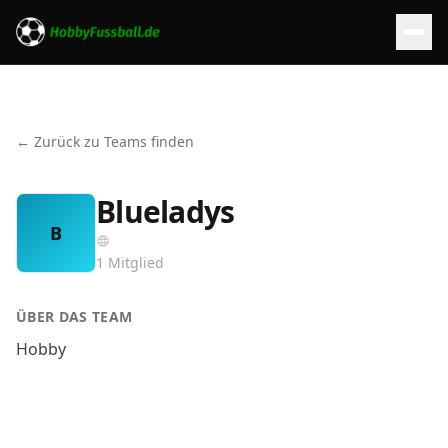
← Zurück zu Teams finden
Blueladys
B
1
Mitglied
ÜBER DAS TEAM
Hobby