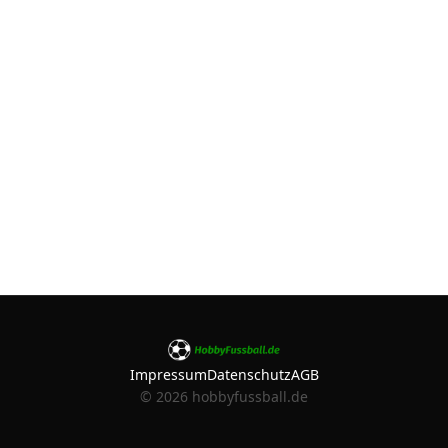
Impressum
Datenschutz
AGB
©
2026
hobbyfussball.de