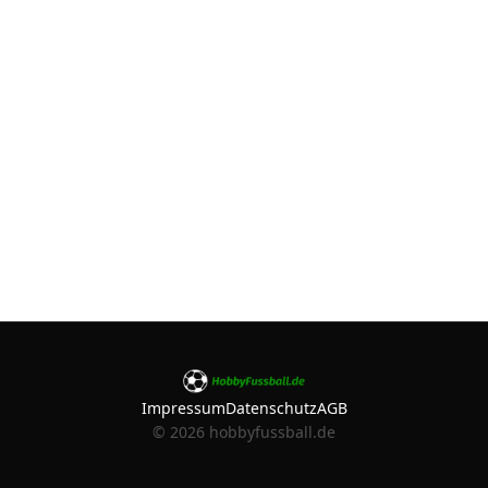
Impressum
Datenschutz
AGB
©
2026
hobbyfussball.de