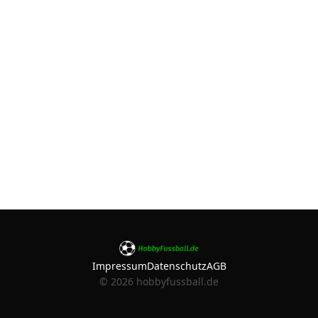
Impressum
Datenschutz
AGB
©
2026
hobbyfussball.de