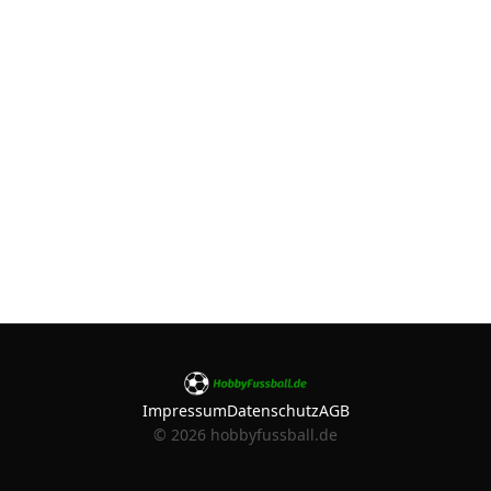
Impressum
Datenschutz
AGB
©
2026
hobbyfussball.de