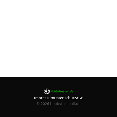
Impressum
Datenschutz
AGB
©
2026
hobbyfussball.de