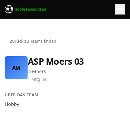
← Zurück zu Teams finden
ASP Moers 03
AM
Moers
1
Mitglied
ÜBER DAS TEAM
Hobby