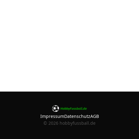
Impressum
Datenschutz
AGB
©
2026
hobbyfussball.de