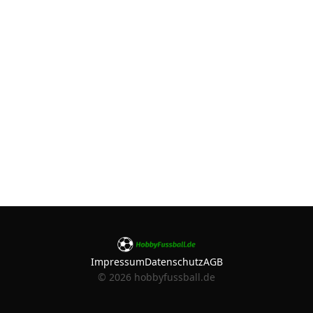
Impressum
Datenschutz
AGB
©
2026
hobbyfussball.de