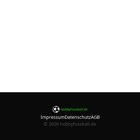
Impressum
Datenschutz
AGB
©
2026
hobbyfussball.de