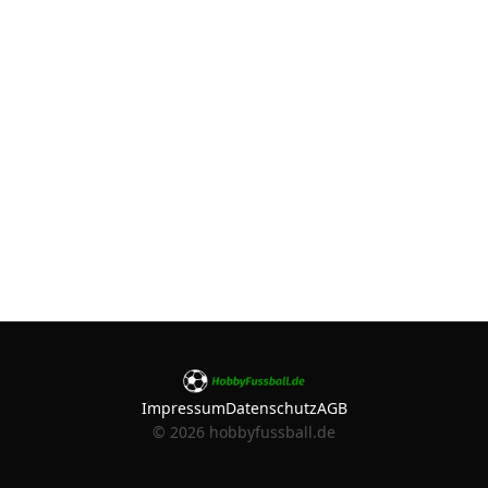
Impressum
Datenschutz
AGB
©
2026
hobbyfussball.de