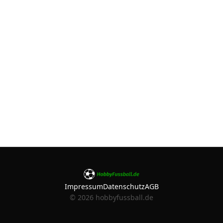
Impressum
Datenschutz
AGB
©
2026
hobbyfussball.de