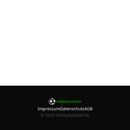
Impressum
Datenschutz
AGB
©
2026
hobbyfussball.de