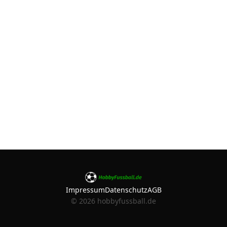
Impressum
Datenschutz
AGB
©
2026
hobbyfussball.de