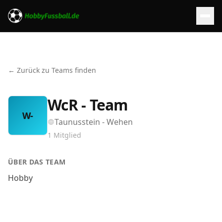
← Zurück zu Teams finden
WcR - Team
W-
Taunusstein - Wehen
1
Mitglied
ÜBER DAS TEAM
Hobby