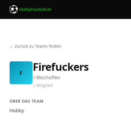
← Zurück zu Teams finden
Firefuckers
F
Bischoffen
1
Mitglied
ÜBER DAS TEAM
Hobby