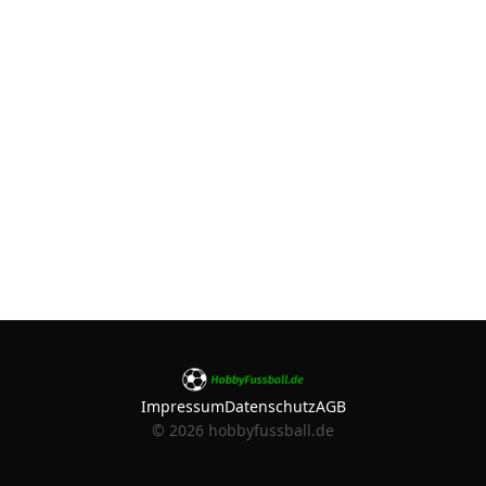
Impressum
Datenschutz
AGB
©
2026
hobbyfussball.de