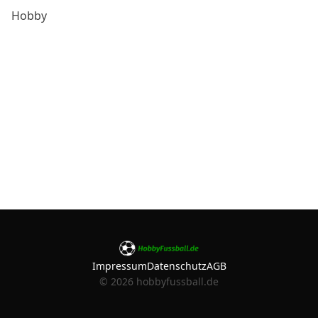
Hobby
Impressum
Datenschutz
AGB
©
2026
hobbyfussball.de