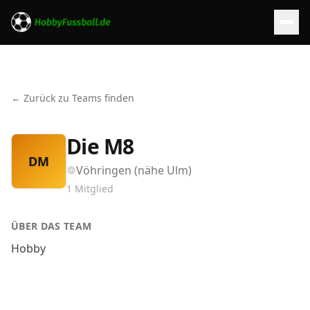
← Zurück zu Teams finden
Die M8
DM
Vöhringen (nähe Ulm)
1
Mitglied
ÜBER DAS TEAM
Hobby