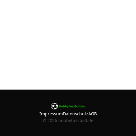
Impressum
Datenschutz
AGB
©
2026
hobbyfussball.de