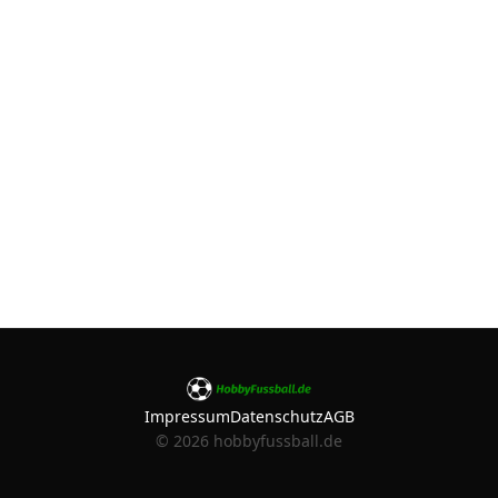
Impressum
Datenschutz
AGB
©
2026
hobbyfussball.de