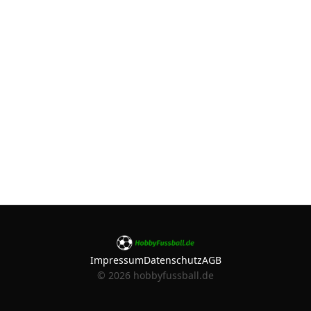
Impressum
Datenschutz
AGB
©
2026
hobbyfussball.de