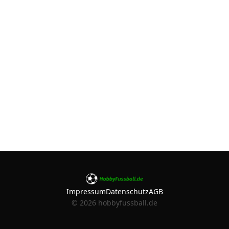
Impressum
Datenschutz
AGB
©
2026
hobbyfussball.de