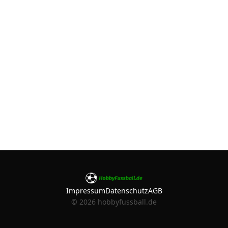
Impressum
Datenschutz
AGB
©
2026
hobbyfussball.de