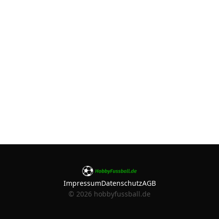
Impressum
Datenschutz
AGB
©
2026
hobbyfussball.de