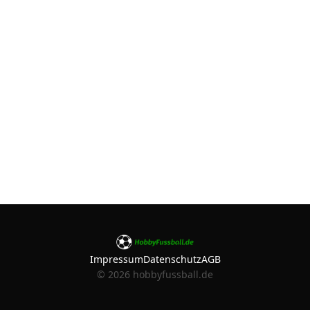
Impressum
Datenschutz
AGB
©
2026
hobbyfussball.de