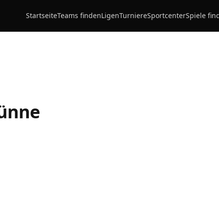
Startseite
Teams finden
Ligen
Turniere
Sportcenter
Spiele fin
Lünne