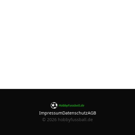
Impressum
Datenschutz
AGB
©
2026
hobbyfussball.de