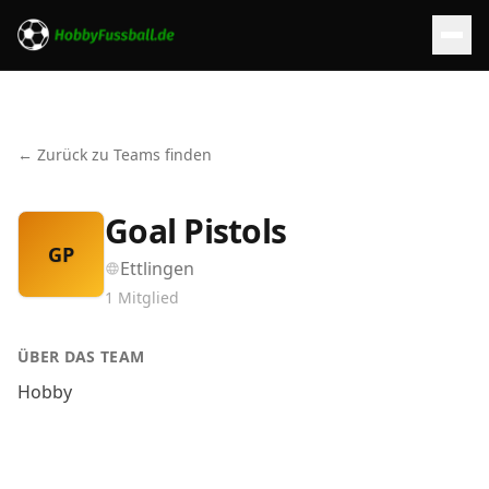
← Zurück zu Teams finden
Goal Pistols
GP
Ettlingen
1
Mitglied
ÜBER DAS TEAM
Hobby