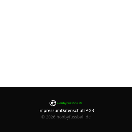
Impressum
Datenschutz
AGB
©
2026
hobbyfussball.de