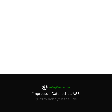
Impressum
Datenschutz
AGB
©
2026
hobbyfussball.de