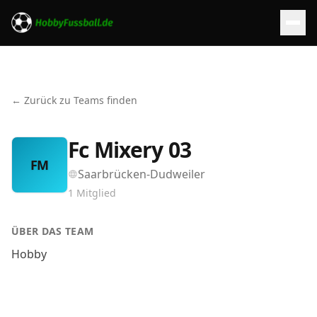
← Zurück zu Teams finden
Fc Mixery 03
FM
Saarbrücken-Dudweiler
1
Mitglied
ÜBER DAS TEAM
Hobby