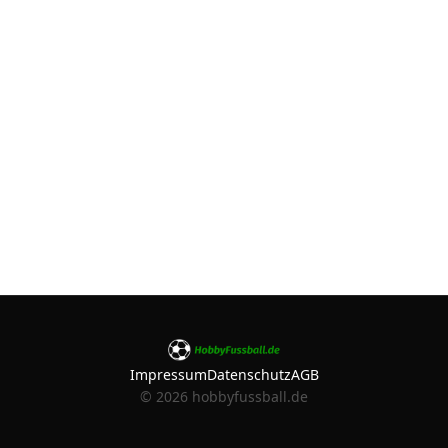
Impressum
Datenschutz
AGB
©
2026
hobbyfussball.de