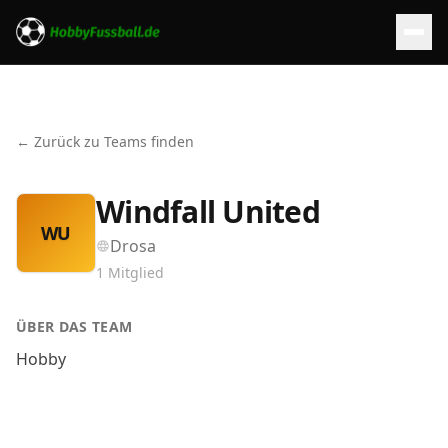
← Zurück zu Teams finden
Windfall United
WU
Drosa
1
Mitglied
ÜBER DAS TEAM
Hobby