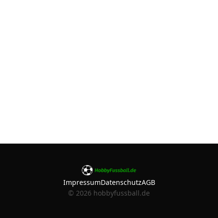
Impressum
Datenschutz
AGB
©
2026
hobbyfussball.de