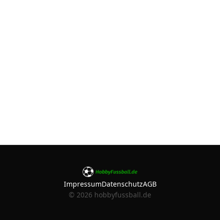
Impressum
Datenschutz
AGB
©
2026
hobbyfussball.de