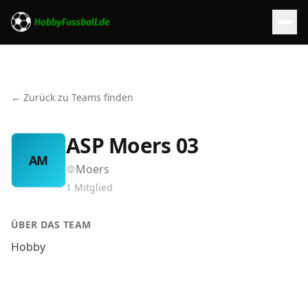
← Zurück zu Teams finden
ASP Moers 03
AM
Moers
1
Mitglied
ÜBER DAS TEAM
Hobby