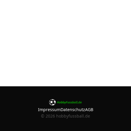
Impressum
Datenschutz
AGB
©
2026
hobbyfussball.de