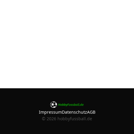
Impressum
Datenschutz
AGB
©
2026
hobbyfussball.de