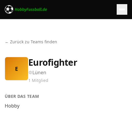
← Zurück zu Teams finden
Eurofighter
E
Lünen
1
Mitglied
ÜBER DAS TEAM
Hobby