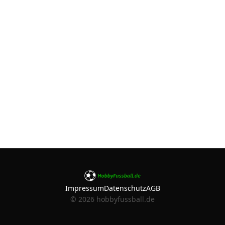
Impressum
Datenschutz
AGB
©
2026
hobbyfussball.de