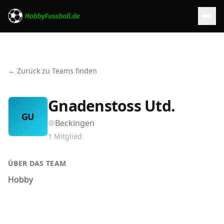
← Zurück zu Teams finden
Gnadenstoss Utd.
GU
Beckingen
1
Mitglied
ÜBER DAS TEAM
Hobby