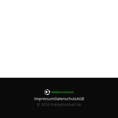
Impressum
Datenschutz
AGB
©
2026
hobbyfussball.de