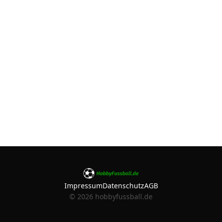
Impressum
Datenschutz
AGB
©
2026
hobbyfussball.de